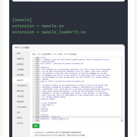
[swoole]

extension = swoole.so
