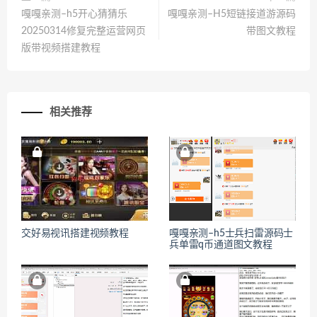
嘎嘎亲测–h5开心猜猜乐
嘎嘎亲测–H5短链接道游源码
20250314修复完整运营网页
带图文教程
版带视频搭建教程
相关推荐
交好易视讯搭建视频教程
嘎嘎亲测–h5士兵扫雷源码士
兵单雷q币通道图文教程