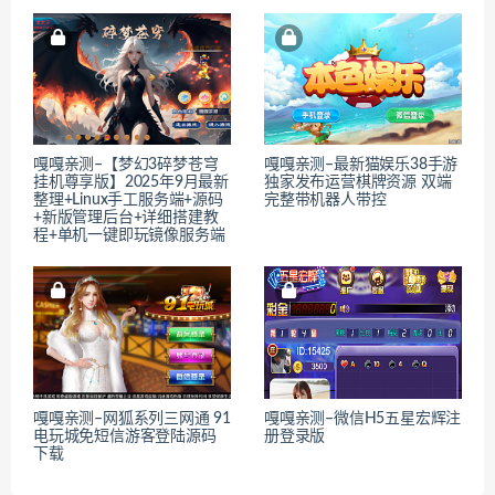
嘎嘎亲测–【梦幻3碎梦苍穹
嘎嘎亲测–最新猫娱乐38手游
挂机尊享版】2025年9月最新
独家发布运营棋牌资源 双端
整理+Linux手工服务端+源码
完整带机器人带控
+新版管理后台+详细搭建教
程+单机一键即玩镜像服务端
嘎嘎亲测–网狐系列三网通 91
嘎嘎亲测–微信H5五星宏辉注
电玩城免短信游客登陆源码
册登录版
下载