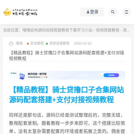
登录
当前位置：
嘎嘎会响源码视频搭建教程下载学习小站
视频搭建教程
其他教程
>
>
嘎嘎
其他教程
视频搭建教程
2020-10-23
【精品教程】骑士贷撸口子合集网站源码配套搭建+支付对接
视频教程
【精品教程】骑士贷撸口子合集网站
源码配套搭建+支付对接视频教程
同样还是那句话，源码已经是测试整理后的，完整无错，
教程配套录制。跟着教程一步步来即可，这个搭建比较简
单，没有太复杂需要配置的环境或者拓展之类的。佣金提