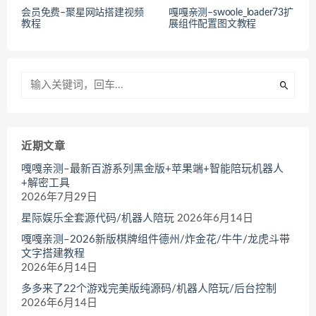
会员免费–聚星网站搭建视频
嘎嘎亲测–swoole_loader73扩
教程
展组件配置图文教程
近期文章
嘎嘎亲测–最新百游系列黑金版+苹果端+智能陪玩机器人
+解密工具
2026年7月29日
星际娱乐全套源代码/机器人陪玩
2026年6月14日
嘎嘎亲测–2026新版棋牌组件德州/炸金花/牛牛/龙虎斗带
文字搭建教程
2026年6月14日
多多来了22个游戏完美版纯源码/机器人陪玩/后台控制
2026年6月14日