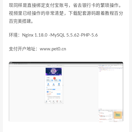
现同样是直接绑定支付宝账号，省去银行卡的繁琐操作。
视频里已经操作的非常清楚，下载配套源码跟着教程百分
百完美搭建。
环境：Nginx 1.18.0 -MySQL 5.5.62-PHP-5.6
支付开户地址：www.pet0.cn