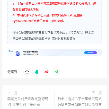
5、本站一律禁止以任何方式发布或转载任何违法的相关信息，访
客发现请向站长举报
6、本站资源大多存储在云盘，如发现链接失效 请直接
QQ34363983联系我们会第一时间更新。
嘎嘎会响源码视频搭建教程下载学习小站
»
【精品教程】骑士贷
撸口子合集网站源码配套搭建+支付对接视频教程
分享到：
上一篇
下一篇
同城定位付费进群完整源码
骑士贷撸贷口子合集借贷网站
+对接支付可用无问题
源码自带分销推广对接免签支