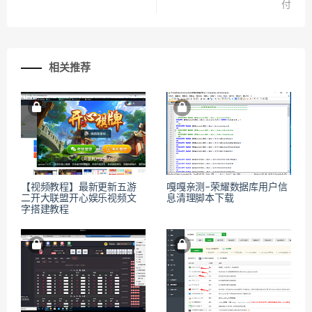
付
相关推荐
【视频教程】最新更新五游
嘎嘎亲测–荣耀数据库用户信
二开大联盟开心娱乐视频文
息清理脚本下载
字搭建教程