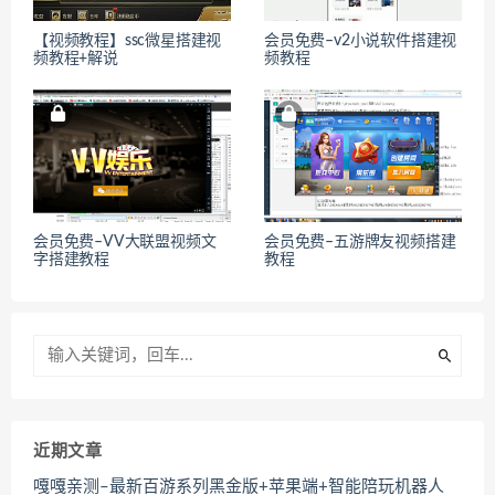
【视频教程】ssc微星搭建视
会员免费–v2小说软件搭建视
频教程+解说
频教程
会员免费–VV大联盟视频文
会员免费–五游牌友视频搭建
字搭建教程
教程
近期文章
嘎嘎亲测–最新百游系列黑金版+苹果端+智能陪玩机器人