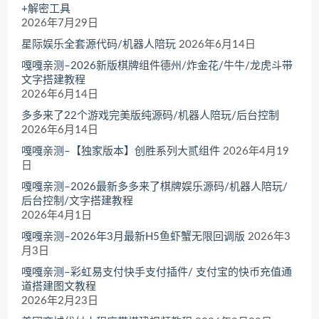
+解密工具
2026年7月29日
星际娱乐全套源代码/机器人陪玩
2026年6月14日
嘎嘎亲测–2026新版棋牌组件德州/炸金花/牛牛/龙虎斗带
文字搭建教程
2026年6月14日
多多来了22个游戏完美版纯源码/机器人陪玩/后台控制
2026年6月14日
嘎嘎亲测–【独家版本】创胜系列大贰组件
2026年4月19
日
嘎嘎亲测–2026最新多多来了棋牌娱乐源码/机器人陪玩/
后台控制/文字搭建教程
2026年4月1日
嘎嘎亲测–2026年3月最新H5鱼虾蟹无限回调版
2026年3
月3日
嘎嘎亲测–彩虹易支付快手支付插件/ 支付宝的快币充值通
道搭建图文教程
2026年2月23日