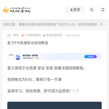
登录
当前位置：
嘎嘎会响源码视频搭建教程下载学习小站
视频搭建教程
手游棋牌教程
>
>
嘎嘎
手游棋牌教程
视频搭建教程
2025-01-09
星力9代搭建架设视频教程
星力游戏平台搭建 架设 安装 部署详细视频教程。
视频格式为EXE，教程只有一节课
容易学习，轻松搭建，即可成为运营商！！！