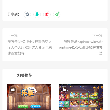
分享到：
上一篇
下一篇
嘎嘎亲测–新版H5神兽悟空大
嘎嘎亲测–api-ms-win-crt-
厅大圣大厅欢乐达人资源包搭
runtime-l1-1-0.dll终极解决办
建图文教程
法
相关推荐