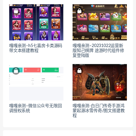
嘎嘎亲测–h5七喜房卡类源码
嘎嘎亲测–20231022运营新
带文本搭建教程
版知己棋牌 途游时代组件修
复登陆版
嘎嘎亲测–微信公众号无限回
嘎嘎亲测-白日门传奇手游鸿
调授权系统
蒙起源冰雪传奇/图文搭建教
程