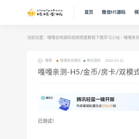
首页
微信H5源码
棋
当前位置：
嘎嘎会响源码视频搭建教程下载学习小站
嘎嘎亲
>
嘎嘎
嘎嘎亲测源码
微信源码
2021-03-12
嘎嘎亲测-H5/金币/房卡/双
已测试！