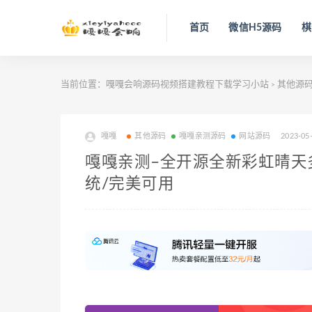
首页
微信H5源码
棋
当前位置：
嘎嘎会响源码视频搭建教程下载学习小站
其他源
>
嘎嘎
其他源码
嘎嘎亲测源码
网站源码
2023-05
嘎嘎亲测–全开源全新彩虹晴天
统/完美可用