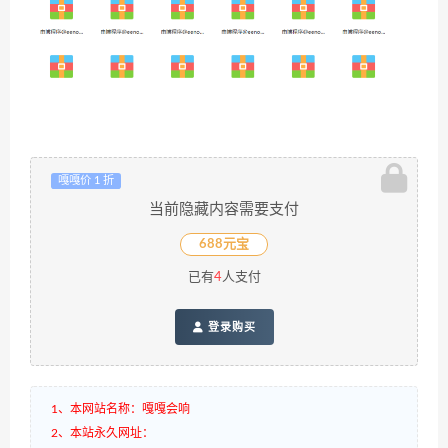
嘎嘎价 1 折
当前隐藏内容需要支付
688元宝
已有
4
人支付
登录购买
1、本网站名称：嘎嘎会响
2、本站永久网址：