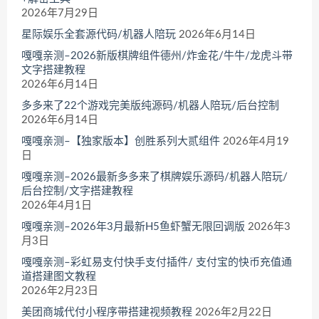
2026年7月29日
星际娱乐全套源代码/机器人陪玩
2026年6月14日
嘎嘎亲测–2026新版棋牌组件德州/炸金花/牛牛/龙虎斗带
文字搭建教程
2026年6月14日
多多来了22个游戏完美版纯源码/机器人陪玩/后台控制
2026年6月14日
嘎嘎亲测–【独家版本】创胜系列大贰组件
2026年4月19
日
嘎嘎亲测–2026最新多多来了棋牌娱乐源码/机器人陪玩/
后台控制/文字搭建教程
2026年4月1日
嘎嘎亲测–2026年3月最新H5鱼虾蟹无限回调版
2026年3
月3日
嘎嘎亲测–彩虹易支付快手支付插件/ 支付宝的快币充值通
道搭建图文教程
2026年2月23日
美团商城代付小程序带搭建视频教程
2026年2月22日