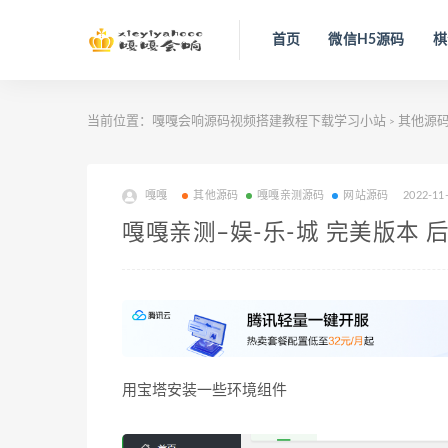
首页
微信H5源码
棋
当前位置：
嘎嘎会响源码视频搭建教程下载学习小站
其他源
>
嘎嘎
其他源码
嘎嘎亲测源码
网站源码
2022-11
嘎嘎亲测–娱-乐-城 完美版本 
用宝塔安装一些环境组件