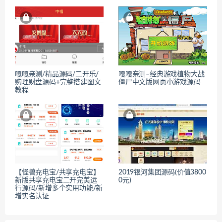
嘎嘎亲测/精品源码/二开乐/
嘎嘎亲测–经典游戏植物大战
购理财盘源码+完整搭建图文
僵尸中文版网页小游戏源码
教程
【怪兽充电宝/共享充电宝】
2019银河集团源码(价值3800
新版共享充电宝二开完美运
0元)
行源码/新增多个实用功能/新
增实名认证