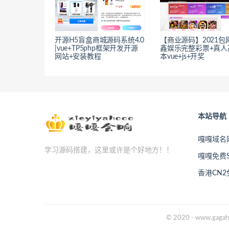
开源H5盲盒商城源码系统4.0
【商业源码】2021包
|vue+TP5php框架开发开源
鑫娱乐完整彩票+真人
网站+安装教程
本vue+js+开奖
本站导航
嘎嘎域名
学习源码搭建，这里或许是个好地方！！
嘎嘎免费S
香港CN
© 2020 - www.gagah