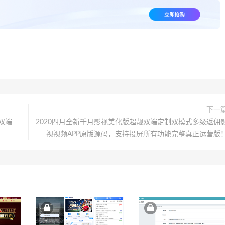
下一
生双端
2020四月全新千月影视美化版超靓双端定制双模式多级返佣
视视频APP原版源码，支持投屏所有功能完整真正运营版