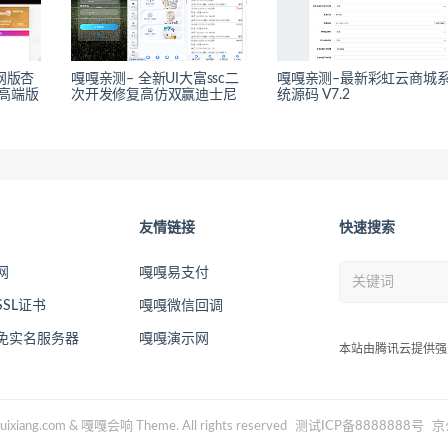
网版杏
嘎嘎亲测– 全新UI大富ssc二
嘎嘎亲测–最新彩虹云商城
高端版
次开发修复高仿双赢迪士尼
统源码 V7.2
友情链接
快速搜索
网
嘎嘎易支付
SL证书
嘎嘎微信回调
2免实名服务器
嘎嘎演示网
本站由腾讯云提供强
uixiang.com & 嘎嘎会响 Theme. All rights reserved
测试ICP备8888888号
京