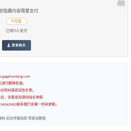
前隐藏内容需要支付
8元宝
已有
0
人支付
登录购买
gagahuixiang.com
长进行删除处理。
观点和对其真实性负责。
信息，访客发现请向站长举报
4363983联系我们会第一时间更新。
码 后台传输加密 带架设教程