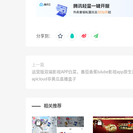
分享到：
上一篇
运营版双端影视APP白菜，番茄香蕉lulube影视app原
apicloud非黄瓜直播盒子
相关推荐