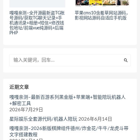
嘎嘎亲测–全开源最新盗TG账
苹果cms10含羞草网站源码，
号源码/获取TG聊天记录+手
影视网站源码自适应手机版
机通讯录+相册+短信+修改钱
包地址/前端vue纯源码+后端
PHP
近期文章
嘎嘎亲测–最新百游系列黑金版+苹果端+智能陪玩机器人
+解密工具
2026年7月29日
星际娱乐全套源代码/机器人陪玩
2026年6月14日
嘎嘎亲测–2026新版棋牌组件德州/炸金花/牛牛/龙虎斗带
文字搭建教程