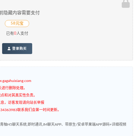
前隐藏内容需要支付
58元宝
已有
0
人支付
登录购买
gagahuixiang.com
长进行删除处理。
观点和对其真实性负责。
信息，访客发现请向站长举报
4363983联系我们会第一时间更新。
青柚H5聊天系统,即时通讯,IM聊天APP、带原生/安卓苹果端APP源码+详细视频