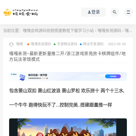
登录
当前位置：
嘎嘎会响源码视频搭建教程下载学习小站
嘎嘎亲测源码
嘎嘎亲测–最新更新量推二开/浙江游戏茶苑房卡棋牌组件/地方玩法茶馆模式
>
>
嘎嘎
嘎嘎亲测源码
手游棋派源码
棋派手游源码
2025-09-20
嘎嘎亲测–最新更新量推二开/浙江游戏茶苑房卡棋牌组件/地
方玩法茶馆模式
包含萧山双扣 萧山红波浪 萧山罗松 欢乐拼十 两个十三水,
一个牛牛 跑得快玩不了…控制完美..搭建跟量推一样