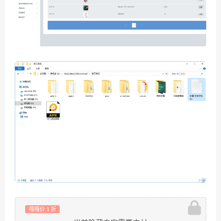
嘎嘎价 1 折