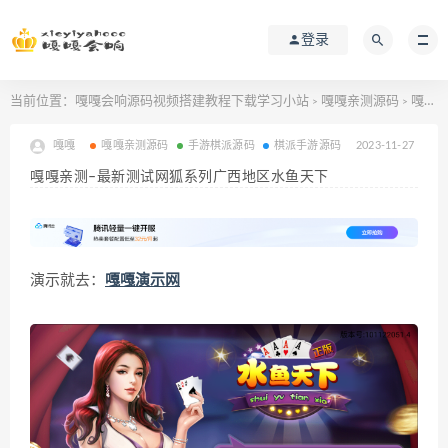
登录
当前位置：
嘎嘎会响源码视频搭建教程下载学习小站
嘎嘎亲测源码
嘎嘎亲测–最新测试网狐系列广西地区水鱼天下
>
>
嘎嘎
嘎嘎亲测源码
手游棋派源码
棋派手游源码
2023-11-27
嘎嘎亲测–最新测试网狐系列广西地区水鱼天下
演示就去：
嘎嘎演示网