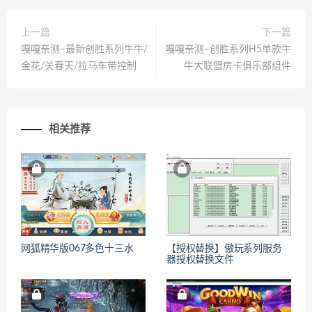
上一篇
下一篇
嘎嘎亲测–最新创胜系列牛牛/
嘎嘎亲测–创胜系列H5单款牛
金花/关春天/拉马车带控制
牛大联盟房卡俱乐部组件
相关推荐
网狐精华版067多色十三水
【授权替换】傲玩系列服务
器授权替换文件