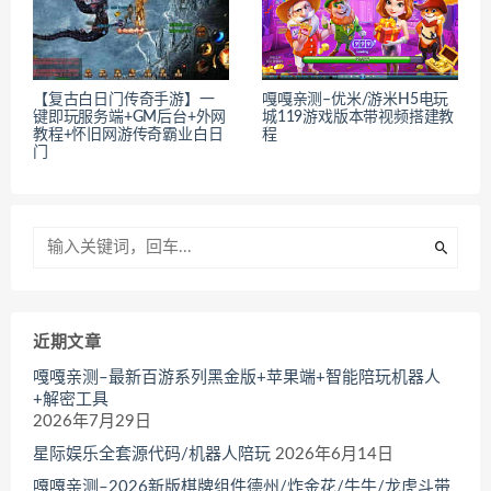
【复古白日门传奇手游】一
嘎嘎亲测–优米/游米H5电玩
键即玩服务端+GM后台+外网
城119游戏版本带视频搭建教
教程+怀旧网游传奇霸业白日
程
门
近期文章
嘎嘎亲测–最新百游系列黑金版+苹果端+智能陪玩机器人
+解密工具
2026年7月29日
星际娱乐全套源代码/机器人陪玩
2026年6月14日
嘎嘎亲测–2026新版棋牌组件德州/炸金花/牛牛/龙虎斗带