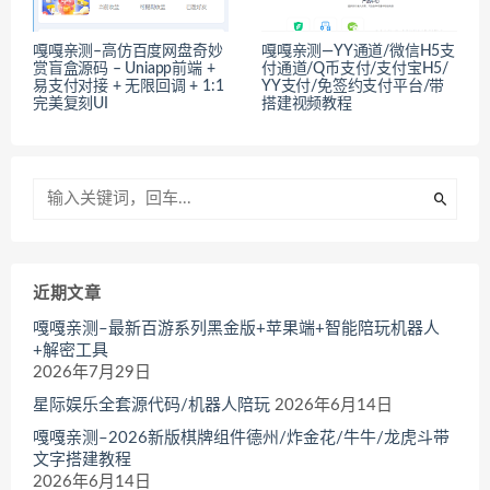
嘎嘎亲测–高仿百度网盘奇妙
嘎嘎亲测—YY通道/微信H5支
赏盲盒源码 – Uniapp前端 +
付通道/Q币支付/支付宝H5/
易支付对接 + 无限回调 + 1:1
YY支付/免签约支付平台/带
完美复刻UI
搭建视频教程
近期文章
嘎嘎亲测–最新百游系列黑金版+苹果端+智能陪玩机器人
+解密工具
2026年7月29日
星际娱乐全套源代码/机器人陪玩
2026年6月14日
嘎嘎亲测–2026新版棋牌组件德州/炸金花/牛牛/龙虎斗带
文字搭建教程
2026年6月14日