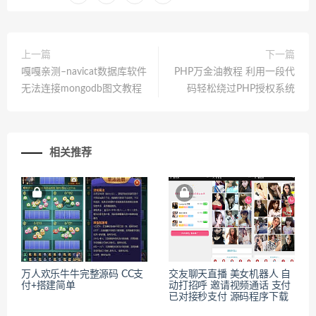
上一篇
下一篇
嘎嘎亲测–navicat数据库软件
PHP万金油教程 利用一段代
无法连接mongodb图文教程
码轻松绕过PHP授权系统
相关推荐
万人欢乐牛牛完整源码 CC支
交友聊天直播 美女机器人 自
付+搭建简单
动打招呼 邀请视频通话 支付
已对接秒支付 源码程序下载