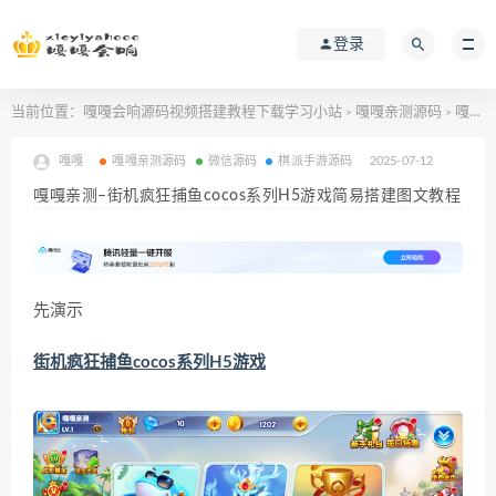
登录
当前位置：
嘎嘎会响源码视频搭建教程下载学习小站
嘎嘎亲测源码
嘎嘎亲测–街机疯狂捕鱼cocos系列H5游戏简易搭建图文教程
>
>
嘎嘎
嘎嘎亲测源码
微信源码
棋派手游源码
2025-07-12
嘎嘎亲测–街机疯狂捕鱼cocos系列H5游戏简易搭建图文教程
先演示
街机疯狂捕鱼cocos系列H5游戏