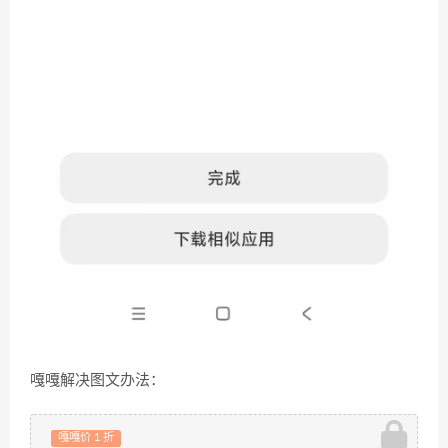
嘎嘎解决图文办法：
嘎嘎价 1 折