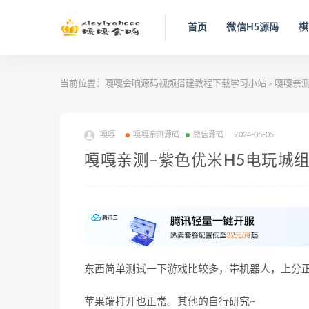
首页
微信H5源码
棋
当前位置：
嘎嘎会响源码视频搭建教程下载学习小站
嘎嘎亲
>
嘎嘎
嘎嘎亲测源码
微信源码
2024-05-05
嘎嘎亲测–紫色优米H5电玩城
东西简单测试一下游戏比较多，带机器人，上分正
苹果端打开也正常。其他的自行研究~