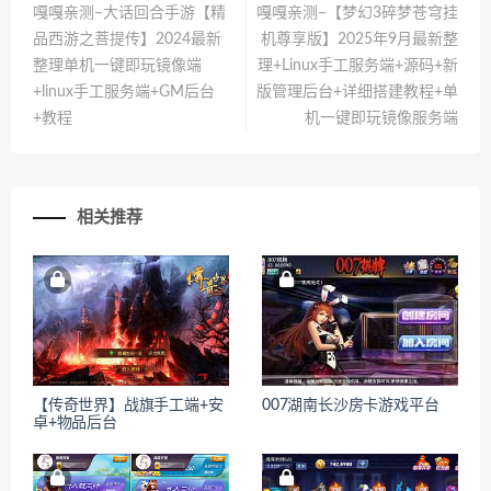
嘎嘎亲测–大话回合手游【精
嘎嘎亲测–【梦幻3碎梦苍穹挂
品西游之菩提传】2024最新
机尊享版】2025年9月最新整
整理单机一键即玩镜像端
理+Linux手工服务端+源码+新
+linux手工服务端+GM后台
版管理后台+详细搭建教程+单
+教程
机一键即玩镜像服务端
相关推荐
【传奇世界】战旗手工端+安
007湖南长沙房卡游戏平台
卓+物品后台