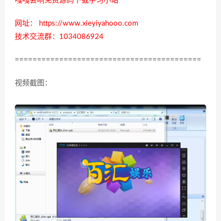
嘎嘎会响免费源码下载学习小站
网址： https://www.xieyiyahooo.com
技术交流群：1034086924
==========================================
视频截图：