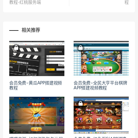
教程-红桃服务端
程
相关推荐
会员免费–黄瓜APP搭建视频
会员免费–全民大亨平台棋牌
教程
APP搭建视频教程