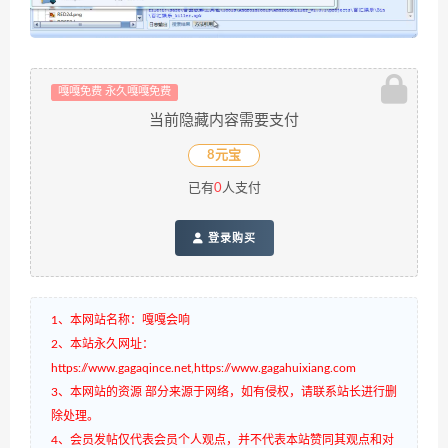
嘎嘎免费 永久嘎嘎免费
当前隐藏内容需要支付
8元宝
已有
0
人支付
登录购买
1、本网站名称：嘎嘎会响
2、本站永久网址：
https://www.gagaqince.net,https://www.gagahuixiang.com
3、本网站的资源 部分来源于网络，如有侵权，请联系站长进行删
除处理。
4、会员发帖仅代表会员个人观点，并不代表本站赞同其观点和对