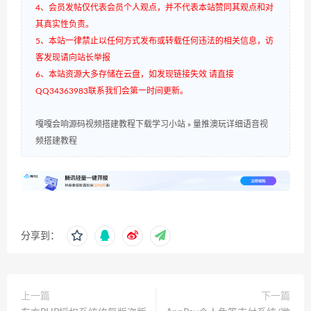
4、会员发帖仅代表会员个人观点，并不代表本站赞同其观点和对
其真实性负责。
5、本站一律禁止以任何方式发布或转载任何违法的相关信息，访
客发现请向站长举报
6、本站资源大多存储在云盘，如发现链接失效 请直接
QQ34363983联系我们会第一时间更新。
嘎嘎会响源码视频搭建教程下载学习小站
»
量推澳玩详细语音视
频搭建教程
分享到：
上一篇
下一篇