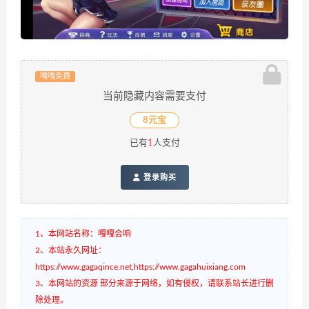
嘎嘎免费
当前隐藏内容需要支付
8元宝
已有
1
人支付
登录购买
1、本网站名称：嘎嘎会响
2、本站永久网址：
https://www.gagaqince.net,https://www.gagahuixiang.com
3、本网站的资源 部分来源于网络，如有侵权，请联系站长进行删
除处理。