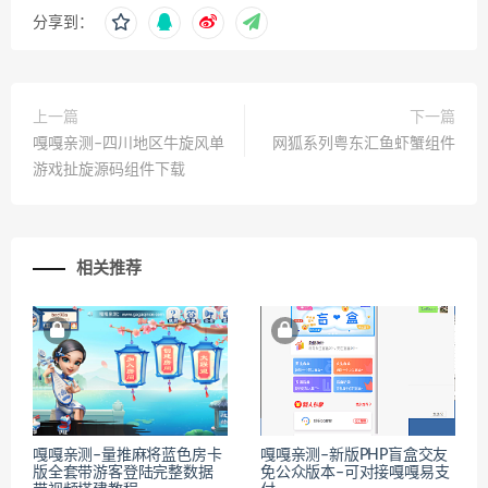
分享到：
上一篇
下一篇
嘎嘎亲测–四川地区牛旋风单
网狐系列粤东汇鱼虾蟹组件
游戏扯旋源码组件下载
相关推荐
嘎嘎亲测–量推麻将蓝色房卡
嘎嘎亲测–新版PHP盲盒交友
版全套带游客登陆完整数据
免公众版本–可对接嘎嘎易支