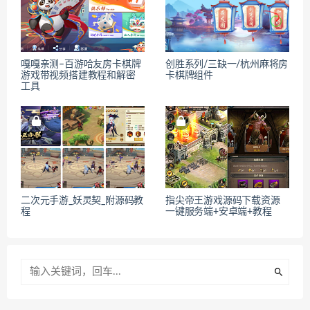
嘎嘎亲测–百游哈友房卡棋牌
创胜系列/三缺一/杭州麻将房
游戏带视频搭建教程和解密
卡棋牌组件
工具
二次元手游_妖灵契_附源码教
指尖帝王游戏源码下载资源
程
一键服务端+安卓端+教程