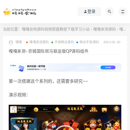
登录
当前位置：
嘎嘎会响源码视频搭建教程下载学习小站
嘎嘎亲测源码
嘎嘎亲测–京城国际斑马联运版QP源码组件
>
>
嘎嘎
嘎嘎亲测源码
手游棋派源码
棋派手游源码
2023-05-30
嘎嘎亲测–京城国际斑马联运版QP源码组件
第一次搭建这个系列的，还需要多研究~~
演示视频：
视
频
播
放