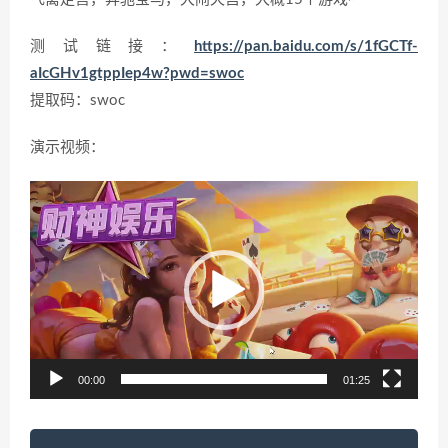
测试链接：
https://pan.baidu.com/s/1fGCTf-
aIcGHv1gtppIep4w?pwd=swoc
提取码：swoc
网站后台
演示视频：
视
频
播
放
器
00:00
01:25