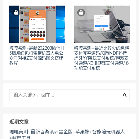
嘎嘎亲测–最新202203微信H
嘎嘎亲测—最近比较火的纵横
5凤凰红包扫雷带机器人免公
支付完整源码/Q币NDF抖音
众号对接Z支付源码图文搭建
虎牙YY陪玩支付系统/游戏支
教程
付通道/腾讯游戏支付通道/多
功能支付系统
近期文章
嘎嘎亲测–最新百游系列黑金版+苹果端+智能陪玩机器人
+解密工具