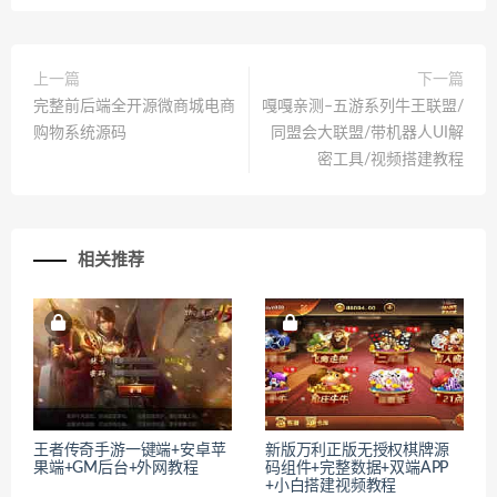
上一篇
下一篇
完整前后端全开源微商城电商
嘎嘎亲测–五游系列牛王联盟/
购物系统源码
同盟会大联盟/带机器人UI解
密工具/视频搭建教程
相关推荐
王者传奇手游一键端+安卓苹
新版万利正版无授权棋牌源
果端+GM后台+外网教程
码组件+完整数据+双端APP
+小白搭建视频教程