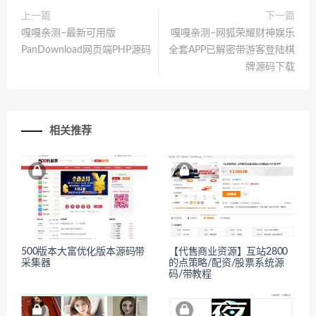
上一篇
下一篇
嘎嘎亲测–最新可用版
嘎嘎亲测–网狐荣耀财神娱乐
PanDownload网页端PHP源码
全套APP已解密带游客登陆棋
牌源码下载
相关推荐
500版本大富优化版本源码带
【代售商业资源】互站2800
采集器
的点策略/配资/股票系统源
码/带教程