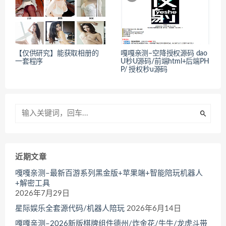
【仅供研究】能获取相册的
嘎嘎亲测–空降授权源码 dao
一套程序
U秒U源码/前端html+后端PH
P/ 授权秒u源码
近期文章
嘎嘎亲测–最新百游系列黑金版+苹果端+智能陪玩机器人
+解密工具
2026年7月29日
星际娱乐全套源代码/机器人陪玩
2026年6月14日
嘎嘎亲测–2026新版棋牌组件德州/炸金花/牛牛/龙虎斗带