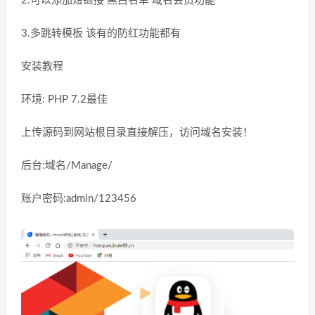
2.可以添加短链接 黑白名单 域名会员功能
3.多跳转模板 该有的防红功能都有
安装教程
环境: PHP 7.2最佳
上传源码到网站根目录直接解压，访问域名安装！
后台:域名/Manage/
账户密码:admin/123456