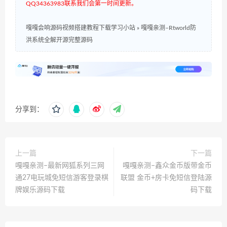
QQ34363983联系我们会第一时间更新。
嘎嘎会响源码视频搭建教程下载学习小站
»
嘎嘎亲测–Rtworld防
洪系统全解开源完整源码
分享到：
上一篇
下一篇
嘎嘎亲测–最新网狐系列三网
嘎嘎亲测–鑫众金币版带金币
通27电玩城免短信游客登录棋
联盟 金币+房卡免短信登陆源
牌娱乐源码下载
码下载