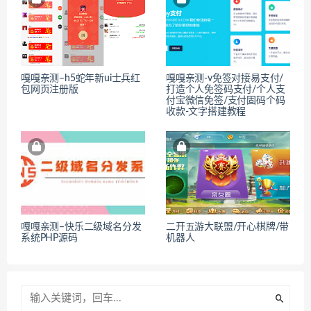
嘎嘎亲测–h5蛇年新ui士兵红
嘎嘎亲测-v免签对接易支付/
包网页注册版
打造个人免签码支付/个人支
付宝微信免签/支付固码个码
收款-文字搭建教程
嘎嘎亲测–快乐二级域名分发
二开五游大联盟/开心棋牌/带
系统PHP源码
机器人