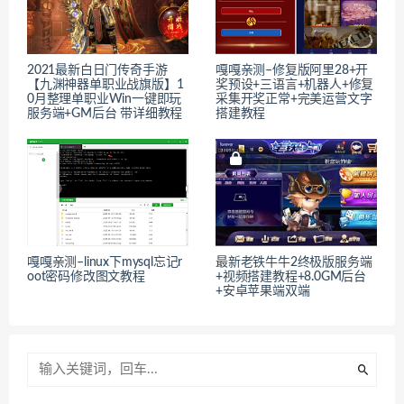
2021最新白日门传奇手游
嘎嘎亲测–修复版阿里28+开
【九渊神器单职业战旗版】1
奖预设+三语言+机器人+修复
0月整理单职业Win一键即玩
采集开奖正常+完美运营文字
服务端+GM后台 带详细教程
搭建教程
嘎嘎亲测–linux下mysql忘记r
最新老铁牛牛2终极版服务端
oot密码修改图文教程
+视频搭建教程+8.0GM后台
+安卓苹果端双端