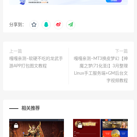
分享到：
上一篇
下一篇
嘎嘎亲测–软硬不吃的龙武手
嘎嘎亲测–MT3换皮梦幻【神
游APP打包图文教程
魔之梦(71化圣)】3月整理
Linux手工服务端+GM后台文
字视频教程
相关推荐