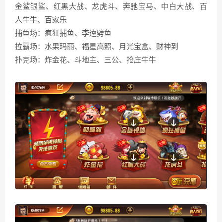
金鲨银鲨、红黑大战、龙虎斗、奔驰宝马、中白大战、百
人牛牛、百家乐
捕鱼场：疯狂捕鱼、李逵劈鱼
拉霸场：水果玛丽、福星高照、月光宝盒、财神到
扑克场：炸金花、斗地主、三公、抢庄牛牛