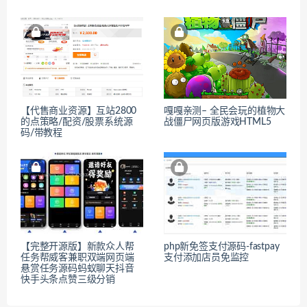
【代售商业资源】互站2800
嘎嘎亲测– 全民会玩的植物大
的点策略/配资/股票系统源
战僵尸网页版游戏HTML5
码/带教程
【完整开源版】新款众人帮
php新免签支付源码-fastpay
任务帮威客兼职双端网页端
支付添加店员免监控
悬赏任务源码蚂蚁聊天抖音
快手头条点赞三级分销