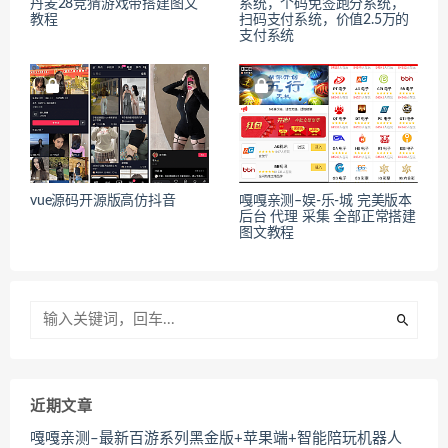
丹麦28竞猜游戏带搭建图文
系统，个码免签跑分系统，
教程
扫码支付系统，价值2.5万的
支付系统
vue源码开源版高仿抖音
嘎嘎亲测–娱-乐-城 完美版本
后台 代理 采集 全部正常搭建
图文教程
近期文章
嘎嘎亲测–最新百游系列黑金版+苹果端+智能陪玩机器人