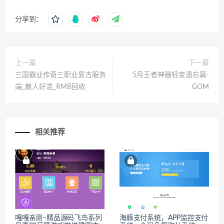
分享到：
上一篇
下一篇
三国霸业传奇三职业复古服务
5月王者神器轻变遗忘篇-
端_散人好混_RMB回收
GOM
相关推荐
嘎嘎亲测–精品源码飞鸟系列
海豚支付系统，APP监控支付