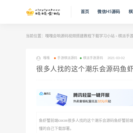
首页
微信H5源码
棋
当前位置：
嘎嘎会响源码视频搭建教程下载学习小站
棋派手
>
嘎嘎
手游棋派源码
棋派手游源码
2021-03-02
很多人找的这个潮乐会源码鱼虾蟹
很多人找的这个潮乐会源码鱼虾蟹前端c
鱼虾蟹前端cocos
懂的自己下载部署。