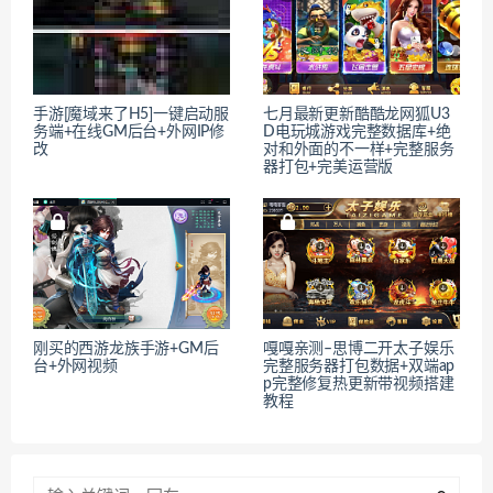
手游[魔域来了H5]一键启动服
七月最新更新酷酷龙网狐U3
务端+在线GM后台+外网IP修
D电玩城游戏完整数据库+绝
改
对和外面的不一样+完整服务
器打包+完美运营版
刚买的西游龙族手游+GM后
嘎嘎亲测–思博二开太子娱乐
台+外网视频
完整服务器打包数据+双端ap
p完整修复热更新带视频搭建
教程