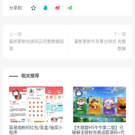
分享到：
上一篇
下一篇
最新更新创游风云完整数据运
最新更新牛至尊分销式 完整
营
数据
相关推荐
容易吸粉的红包/盲盒/抽奖小
【牛联盟H5牛牛第二版】已
程序
破解无授权完美运营源码+代