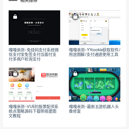
相关推荐
嘎嘎亲测–免挂码支付系统微
嘎嘎亲测–YYcookie获取软件/
信支付宝免签支付当面付支
用途图解/支付通道使用工具
付多商户轮询支付
嘎嘎亲测–VUE的股票配资系
嘎嘎亲测–最新五游机器人头
统点策略源码下载带搭建图
像修复
文教程