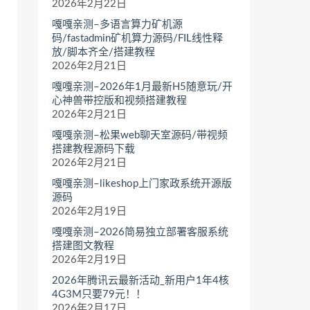
2026年2月22日
嘎嘎亲测–多语言算力矿机源
码/fastadmin矿机算力源码/FIL线性释
放/脚本齐全/搭建教程
2026年2月21日
嘎嘎亲测–2026年1月最新H5随意玩/开
心神兽带控版和视频搭建教程
2026年2月21日
嘎嘎亲测–松果web聊天室源码/带视频
搭建教程源码下载
2026年2月21日
嘎嘎亲测–likeshop上门家政系统开源版
源码
2026年2月19日
嘎嘎亲测–2026简易独立部署客服系统
搭建图文教程
2026年2月19日
2026年腾讯云最新活动_新用户1年4核
4G3M只要79元！！
2026年2月17日