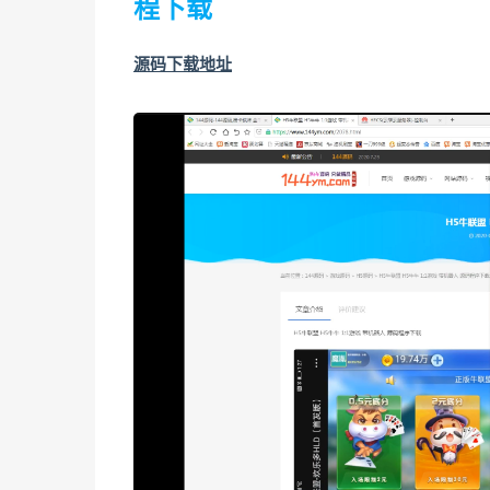
程下载
源码下载地址