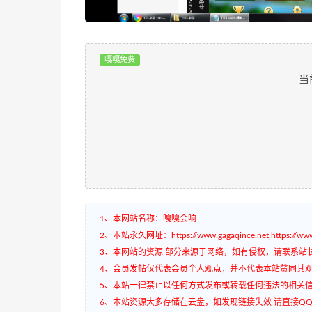
嘎嘎免费
当
1、本网站名称：嘎嘎会响
2、本站永久网址：https://www.gagaqince.net,https://www.
3、本网站的资源 部分来源于网络，如有侵权，请联系站
4、会员发帖仅代表会员个人观点，并不代表本站赞同其
5、本站一律禁止以任何方式发布或转载任何违法的相关
6、本站资源大多存储在云盘，如发现链接失效 请直接QQ3