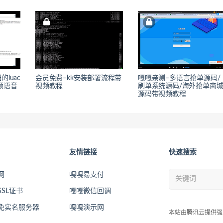
luac
会员免费–kk安装部署流程带
嘎嘎亲测–多语言抢单源码/
频语音
视频教程
刷单系统源码/海外抢单商
源码带视频教程
友情链接
快速搜索
网
嘎嘎易支付
SL证书
嘎嘎微信回调
2免实名服务器
嘎嘎演示网
本站由腾讯云提供强