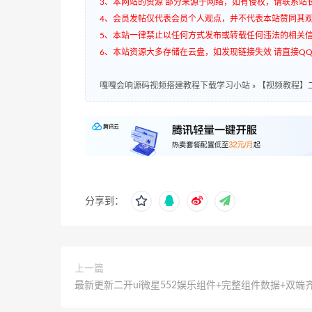
3、本网站的资源 部分来源于网络，如有侵权，请联系站
4、会员发帖仅代表会员个人观点，并不代表本站赞同其
5、本站一律禁止以任何方式发布或转载任何违法的相关
6、本站资源大多存储在云盘，如发现链接失效 请直接QQ3
嘎嘎会响源码视频搭建教程下载学习小站
»
【视频教程】二
分享到：
上一篇
最新更新二开ui微星552娱乐组件+完整组件数据+双端齐