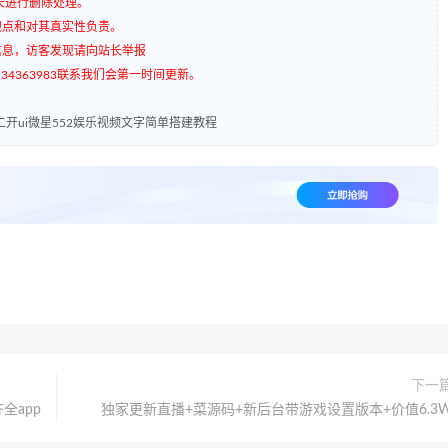
长进行删除处理。
观点和对其真实性负责。
信息，访客发现请向站长举报
4363983联系我们会第一时间更新。
开ui微星552娱乐视频文字简单搭建教程
下一
全app
独家更新直播+菜源码+新后台带游戏设置版本+价值6.3