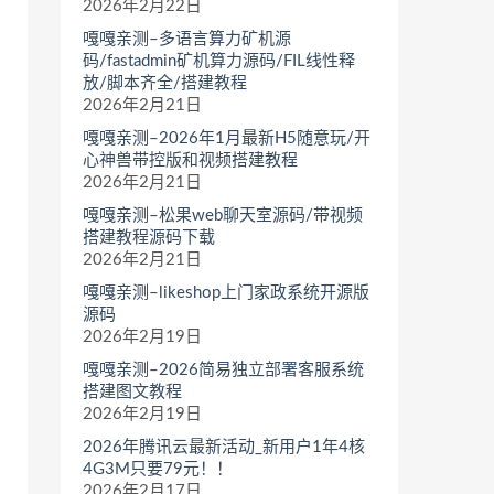
2026年2月22日
嘎嘎亲测–多语言算力矿机源
码/fastadmin矿机算力源码/FIL线性释
放/脚本齐全/搭建教程
2026年2月21日
嘎嘎亲测–2026年1月最新H5随意玩/开
心神兽带控版和视频搭建教程
2026年2月21日
嘎嘎亲测–松果web聊天室源码/带视频
搭建教程源码下载
2026年2月21日
嘎嘎亲测–likeshop上门家政系统开源版
源码
2026年2月19日
嘎嘎亲测–2026简易独立部署客服系统
搭建图文教程
2026年2月19日
2026年腾讯云最新活动_新用户1年4核
4G3M只要79元！！
2026年2月17日