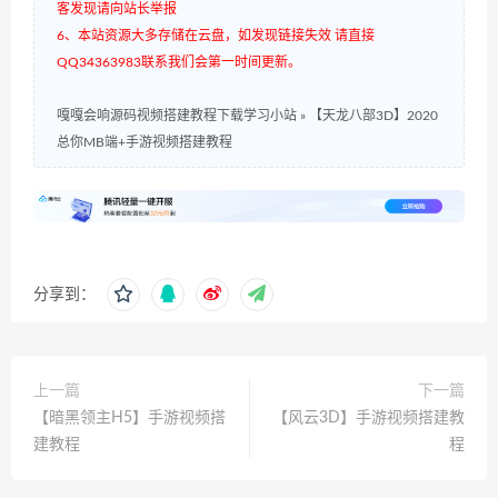
客发现请向站长举报
6、本站资源大多存储在云盘，如发现链接失效 请直接
QQ34363983联系我们会第一时间更新。
嘎嘎会响源码视频搭建教程下载学习小站
»
【天龙八部3D】2020
总你MB端+手游视频搭建教程
分享到：
上一篇
下一篇
【暗黑领主H5】手游视频搭
【风云3D】手游视频搭建教
建教程
程