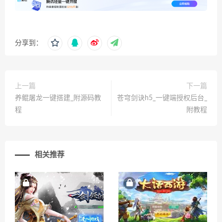
分享到：
上一篇
下一篇
养鲲屠龙一键搭建_附源码教
苍穹剑诀h5_一键端授权后台_
程
附教程
相关推荐