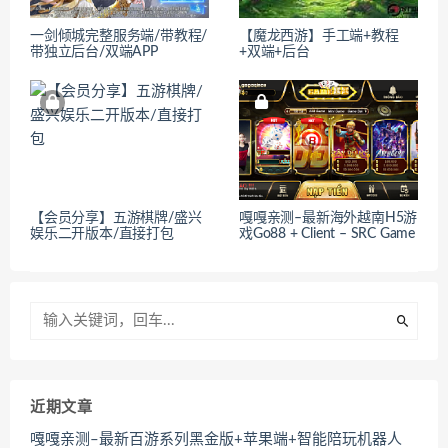
一剑倾城完整服务端/带教程/
【魔龙西游】手工端+教程
带独立后台/双端APP
+双端+后台
【会员分享】五游棋牌/盛兴
嘎嘎亲测–最新海外越南H5游
娱乐二开版本/直接打包
戏Go88 + Client – SRC Game
近期文章
嘎嘎亲测–最新百游系列黑金版+苹果端+智能陪玩机器人