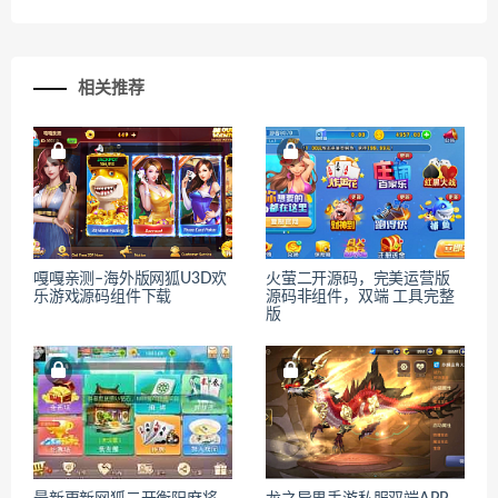
相关推荐
嘎嘎亲测–海外版网狐U3D欢
火萤二开源码，完美运营版
乐游戏源码组件下载
源码非组件，双端 工具完整
版