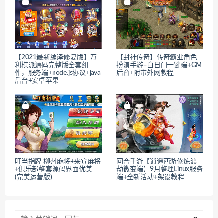
【2021最新编译修复版】万
【封神传奇】传奇霸业角色
利棋派源码完整版全套组
扮演手游+白日门一键端+GM
件，服务端+node.js协议+java
后台+附带外网教程
后台+安卓苹果
叮当指牌 柳州麻将+来宾麻将
回合手游【逍遥西游修炼渡
+俱乐部整套源码界面优美
劫微变端】9月整理Linux服务
(完美运营版)
端+全新活动+架设教程