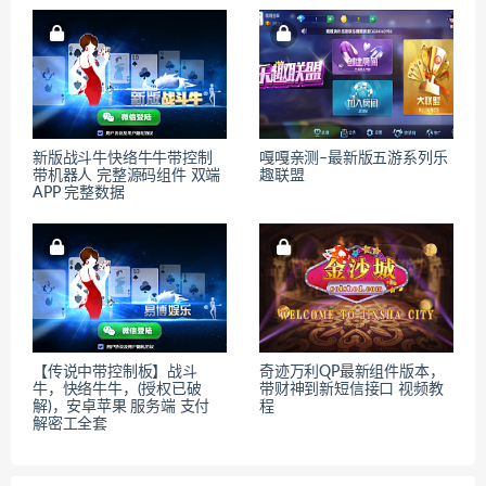
新版战斗牛快络牛牛带控制
嘎嘎亲测–最新版五游系列乐
带机器人 完整源码组件 双端
趣联盟
APP 完整数据
【传说中带控制板】战斗
奇迹万利QP最新组件版本，
牛，快络牛牛，(授权已破
带财神到新短信接口 视频教
解)，安卓苹果 服务端 支付
程
解密工全套