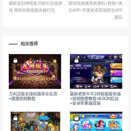
最新富封神榜星河娱乐双端游
短视频直播系统源码+教程+演
戏 带所有数据服务器打包
示APP+苹果安卓双端原生APP
源码
相关推荐
万利正版无授权版非论坛货
最新老铁牛牛2终极版服务端
+搭建视频教程
+视频搭建教程+8.0GM后台
+安卓苹果端双端