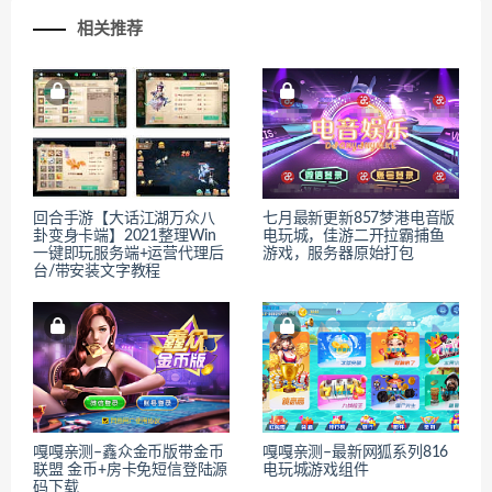
相关推荐
回合手游【大话江湖万众八
七月最新更新857梦港电音版
卦变身卡端】2021整理Win
电玩城，佳游二开拉霸捕鱼
一键即玩服务端+运营代理后
游戏，服务器原始打包
台/带安装文字教程
嘎嘎亲测–鑫众金币版带金币
嘎嘎亲测–最新网狐系列816
联盟 金币+房卡免短信登陆源
电玩城游戏组件
码下载