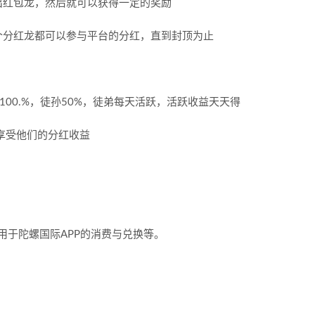
出红包龙，然后就可以获得一定的奖励
个分红龙都可以参与平台的分红，直到封顶为止
00.%，徒孙50%，徒弟每天活跃，活跃收益天天得
享受他们的分红收益
用于陀螺国际APP的消费与兑换等。