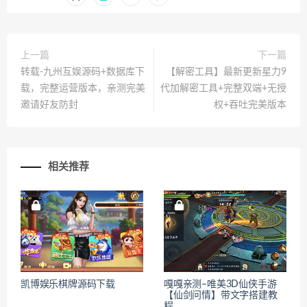
上一篇
下一篇
转载-九州互娱源码+数据库下
【解密工具】最新更新星力9
载，完整运营版本，亲测完美
代加解密工具+完整双端+无授
邀请好友防封
权+吞吐完美版本
相关推荐
凯博娱乐棋牌源码下载
嘎嘎亲测–唯美3D仙侠手游
【仙剑问情】带文字搭建教
程