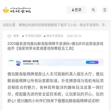
登录
当前位置：
嘎嘎会响源码视频搭建教程下载学习小站
棋派手游源码
手游棋派源码
>
>
嘎嘎
手游棋派源码
棋派手游源码
2020-05-24
2020最新游戏傲玩鲸吞版棋牌手游源码+傲玩850运营级游戏
组件【独家附带全套搭建视频教程及工具】
傲玩鲸吞版棋牌是款让人无可挑剔的真人娱乐大厅，傲玩
鲸吞版棋牌让所有玩家都知道，扑克牌游戏与街机电玩项
目相结合的魅力，各种耳熟能详的趣味玩法这里一网打
尽，搭配最先进的安全监控系统，让玩家玩的开心、玩的
舒心! 感兴趣的小伙伴们快来下载傲玩鲸吞版棋牌试试吧!