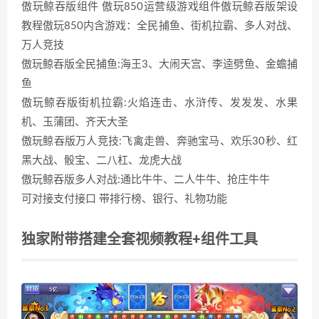
傲玩鲸吞版组件 傲玩850运营级游戏组件傲玩鲸吞版架设
教程傲玩850内含游戏：全民捕鱼、街机拉霸、多人对战、
万人竞技
傲玩鲸吞版全民捕鱼:海王3、大闹天宫、李逵劈鱼、金蟾捕
鱼
傲玩鲸吞版街机拉霸:火焰连击、水浒传、发发发、水果
机、玉蒲团、齐天大圣
傲玩鲸吞版万人竞技:飞禽走兽、奔驰宝马、欢乐30秒、红
黑大战、骰宝、二八杠、龙虎大战
傲玩鲸吞版多人对战:通比牛牛、二人牛牛、抢庄牛牛
可对接支付接口 带排行榜、银行、礼物功能
独家附带搭建全套视频教程+组件工具