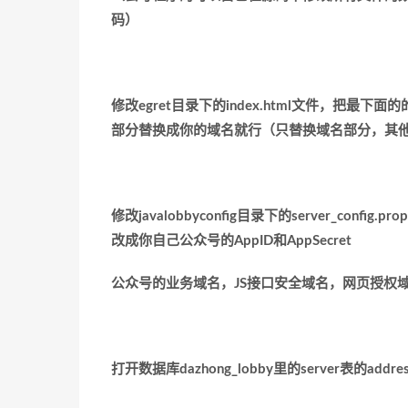
码）
修改
egret
目录下的
index.html
文件，把最下面的
部分替换成你的域名就行（只替换域名部分，其
修改
javalobbyconfig
目录下的
server_config.prop
改成你自己公众号的
AppID
和
AppSecret
公众号的业务域名，
JS
接口安全域名，网页授权
打开数据库
dazhong_lobby
里的
server
表的
addre