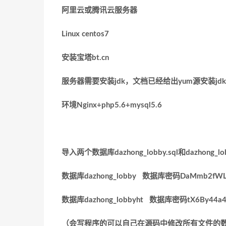
阿里云或腾讯云服务器
Linux centos7
安装宝塔
bt.cn
服务器需要安装
jdk
，文档已经给出
yum
源安装
jdk
环境
Nginx+php5.6+mysql5.6
导入两个数据库
dazhong_lobby.sql
和
dazhong_lo
数据库
dazhong_lobby
数据库密码
DaMmb2fWL
数据库
dazhong_lobbyht
数据库密码
tX6By44a
（会写程序的可以自己在源码中修改所有文件的