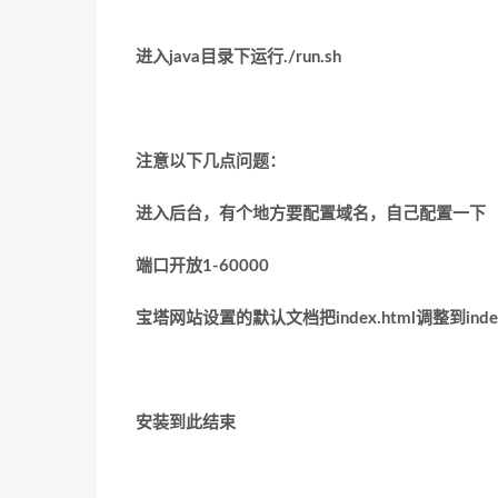
进入
java
目录下运行
./run.sh
注意以下几点问题：
进入后台，有个地方要配置域名，自己配置一下
端口开放
1-60000
宝塔网站设置的默认文档把
index.html
调整到
ind
安装到此结束