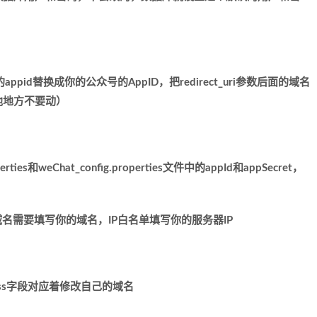
的
appid
替换成你的公众号的
AppID
，把
redirect_uri
参数后面的域名
他地方不要动）
erties
和
weChat_config.properties
文件中的
appId
和
appSecret
，
域名需要填写你的域名，
IP
白名单填写你的服务器
IP
ss
字段对应着修改自己的域名