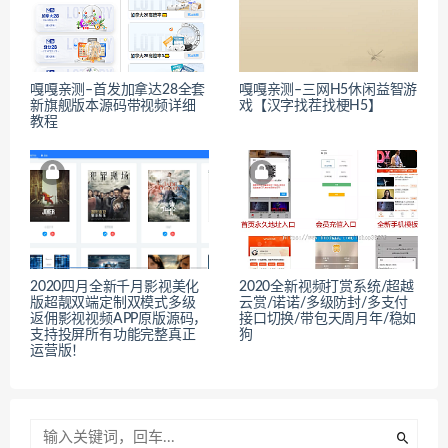
嘎嘎亲测–首发加拿达28全套
嘎嘎亲测–三网H5休闲益智游
新旗舰版本源码带视频详细
戏【汉字找茬找梗H5】
教程
2020四月全新千月影视美化
2020全新视频打赏系统/超越
版超靓双端定制双模式多级
云赏/诺诺/多级防封/多支付
返佣影视视频APP原版源码，
接口切换/带包天周月年/稳如
支持投屏所有功能完整真正
狗
运营版！