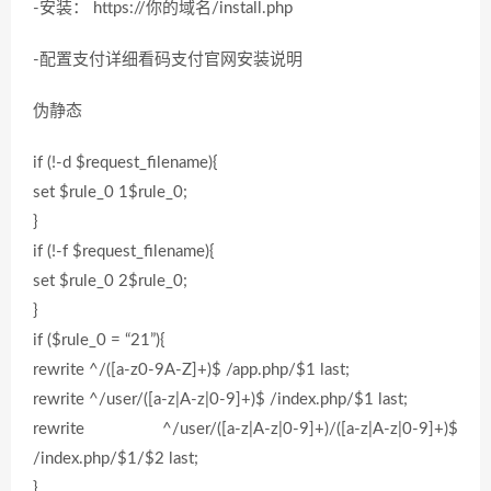
-安装： https://你的域名/install.php
-配置支付详细看码支付官网安装说明
伪静态
if (!-d $request_filename){
set $rule_0 1$rule_0;
}
if (!-f $request_filename){
set $rule_0 2$rule_0;
}
if ($rule_0 = “21”){
rewrite ^/([a-z0-9A-Z]+)$ /app.php/$1 last;
rewrite ^/user/([a-z|A-z|0-9]+)$ /index.php/$1 last;
rewrite ^/user/([a-z|A-z|0-9]+)/([a-z|A-z|0-9]+)$
/index.php/$1/$2 last;
}