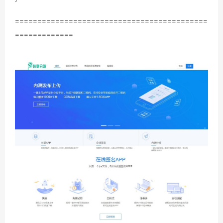
===========================================
=============